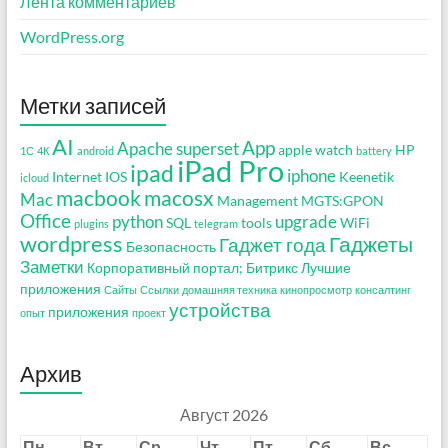
Лента комментариев
WordPress.org
Метки записей
AI
App
Apache superset
apple watch
HP
1С
4К
android
battery
iPad Pro
ipad
iphone
Internet
IOS
Keenetik
icloud
macbook
macosx
Mac
Management
MGTS:GPON
Office
python
upgrade
SQL
tools
WiFi
plugins
telegram
wordpress
Гаджеты
Гаджет года
Безопасность
Заметки
Корпоративный портал; Битрикс
Лучшие
приложения
Сайты
Ссылки
домашняя техника
кинопросмотр
консалтинг
устройства
приложения
опыт
проект
Архив
Август 2026
Пн
Вт
Ср
Чт
Пт
Сб
Вс