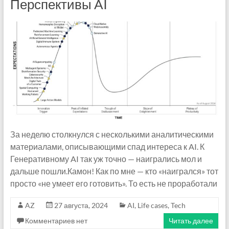
Перспективы AI
За неделю столкнулся с несколькими аналитическими
материалами, описывающими спад интереса к AI. К
Генеративному AI так уж точно — наигрались мол и
дальше пошли.Камон! Как по мне — кто «наигрался» тот
просто «не умеет его готовить». То есть не проработали
AZ
27 августа, 2024
AI
,
Life cases
,
Tech
Комментариев нет
Читать далее